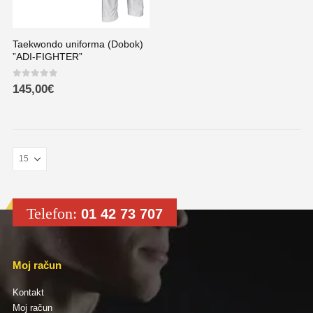
Taekwondo uniforma (Dobok)
”ADI-FIGHTER”
0
out of 5
145,00
€
Telefon:
01 42 73 707
Moj račun
Kontakt
Moj račun