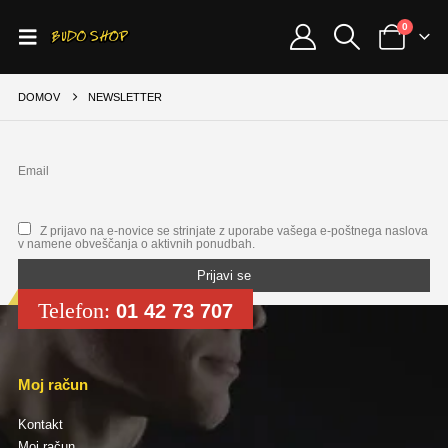
0
DOMOV
NEWSLETTER
Email
Z prijavo na e-novice se strinjate z uporabe vašega e-poštnega naslova
v namene obveščanja o aktivnih ponudbah.
Telefon:
01 42 73 707
Moj račun
Kontakt
Moj račun