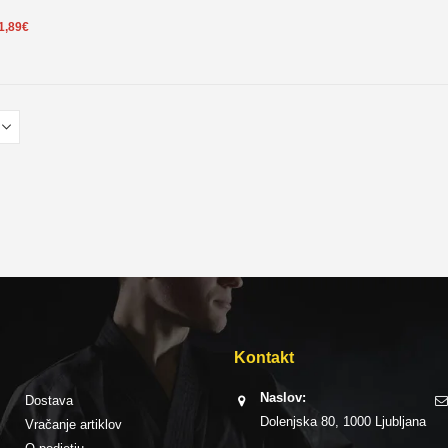
1,89
€
Kontakt
Naslov:
Dostava
Dolenjska 80, 1000 Ljubljana
Vračanje artiklov