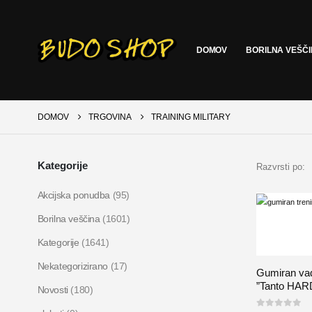
DOMOV
BORILNA VEŠČ
DOMOV
TRGOVINA
TRAINING MILITARY
Kategorije
Razvrsti po:
Akcijska ponudba
(95)
Borilna veščina
(1601)
Kategorije
(1641)
Nekategorizirano
(17)
Gumiran va
”Tanto HAR
Novosti
(180)