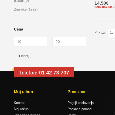
plakati
(0)
0
out of 5
14,50
€
Brez davka:
1
Znamke
(1272)
Cena
Prikaži:
Filtriraj
Telefon:
01 42 73 707
Moj račun
Povezave
Kontakt
Pogoji poslovanja
Moj račun
Poglavja pomoči