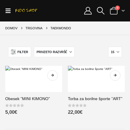
0
DOMOV
TRGOVINA
TAEKWONDO
FILTER
Obesek ”MINI KIMONO”
Torba za borilne športe ”ART”
0
out of 5
0
out of 5
5,00
€
22,00
€