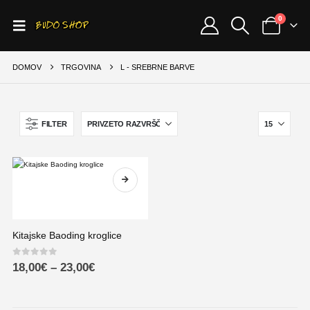
0
DOMOV
TRGOVINA
L - SREBRNE BARVE
FILTER
Kitajske Baoding kroglice
0
out of 5
18,00
€
–
23,00
€