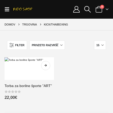
0
DOMOV
TRGOVINA
KICK/THAIBOXING
FILTER
Torba za borilne športe ”ART”
0
out of 5
22,00
€