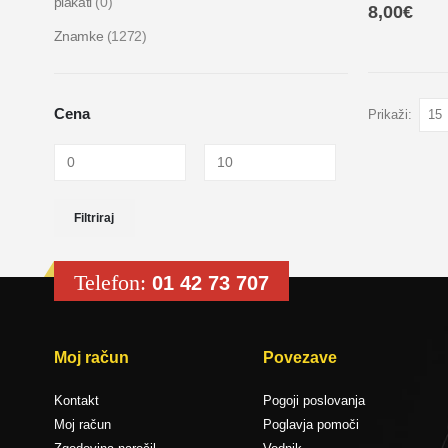
plakati
(0)
0
out of 5
8,00
€
Znamke
(1272)
Cena
Prikaži:
Filtriraj
Telefon:
01 42 73 707
Moj račun
Povezave
Kontakt
Pogoji poslovanja
Moj račun
Poglavja pomoči