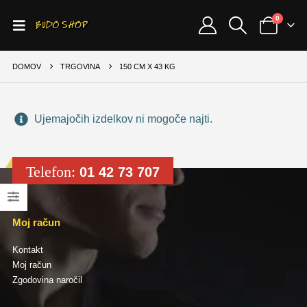
0
DOMOV
TRGOVINA
150 CM X 43 KG
Ujemajočih izdelkov ni mogoče najti.
Telefon:
01 42 73 707
Moj račun
Kontakt
Moj račun
Zgodovina naročil