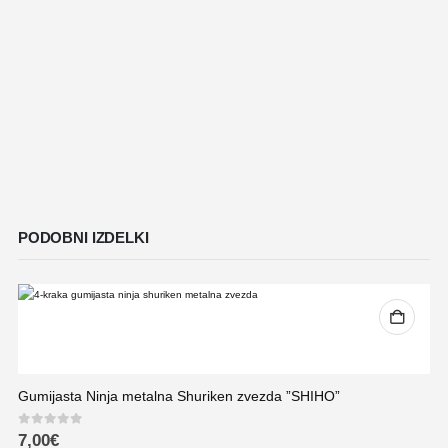
PODOBNI IZDELKI
Gumijasta Ninja metalna Shuriken zvezda ”SHIHO”
0
out of 5
7,00
€