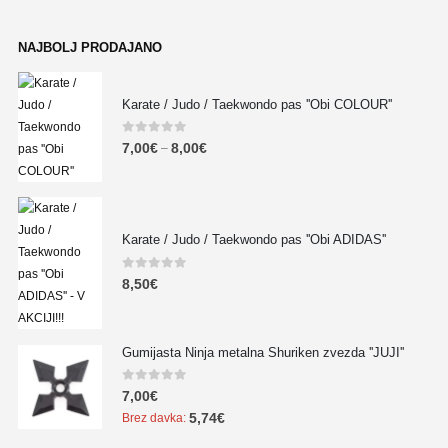
NAJBOLJ PRODAJANO
Karate / Judo / Taekwondo pas ''Obi COLOUR''
0
out of 5
7,00
€
8,00
€
–
Karate / Judo / Taekwondo pas ''Obi ADIDAS''
0
out of 5
8,50
€
Gumijasta Ninja metalna Shuriken zvezda ''JUJI''
0
out of 5
7,00
€
5,74
€
Brez davka: