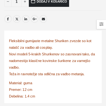
DODAJ V KOŠARICO
Fleksibiln
i gumijaste metalne Shuriken zvezde so kot
nalašč za vadbo ali cosplay.
Novi modeli 5-krakih Shurikenov so zasnovani tako, da
nadomestijo klasične kovinske šurikene za varnejšo
vadbo.
Teža in ravnotežje sta odlična za vadbo metanja.
Material: guma
Premer: 12 cm
Debelina: 1.4 cm