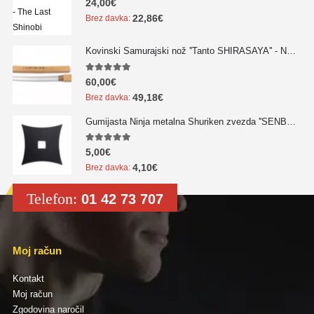
24,00
€
22,86
€
Brez davka:
Kovinski Samurajski nož ''Tanto SHIRASAYA'' - NOVO!!!
5.00
out of 5
60,00
€
49,18
€
Brez davka:
Gumijasta Ninja metalna Shuriken zvezda ''SENBAN'' - NOVO!!!
5.00
out of 5
5,00
€
4,10
€
Brez davka:
Telefon:
01 42 73 707
Moj račun
Kontakt
Moj račun
Zgodovina naročil