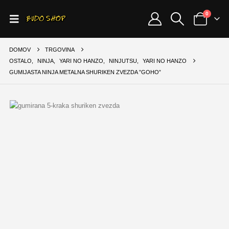
0
DOMOV
TRGOVINA
OSTALO
,
NINJA
,
YARI NO HANZO
,
NINJUTSU
,
YARI NO HANZO
GUMIJASTA NINJA METALNA SHURIKEN ZVEZDA ”GOHO”