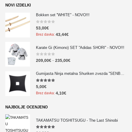
NOVI IZDELKI
Bokken set ''WHITE'' - NOVO!!!
0
out of 5
53,00
€
43,44
€
Brez davka:
Karate Gi (Kimono) SET ''Adidas SHORI'' - NOVO!!!
0
out of 5
209,00
€
235,00
€
–
Gumijasta Ninja metalna Shuriken zvezda ''SENBAN'' - NOVO!!!
5.00
out of 5
5,00
€
4,10
€
Brez davka:
NAJBOLJE OCENJENO
TAKAMATSU TOSHITSUGU - The Last Shinobi
5.00
out of 5