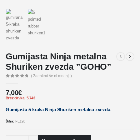
Gumijasta Ninja metalna
Shuriken zvezda ”GOHO”
( Zaenkrat še ni mnenj. )
0
out of 5
7,00
€
Brez davka:
5,74
€
Gumijasta 5-kraka Ninja Shuriken metalna zvezda.
Šifra:
FE19b