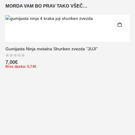
MORDA VAM BO PRAV TAKO VŠEČ…
Gumijasta Ninja metalna Shuriken zvezda ”JUJI”
0
out of 5
7,00
€
Brez davka:
5,74
€