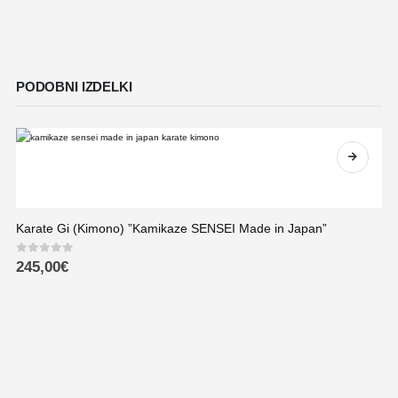
PODOBNI IZDELKI
Karate Gi (Kimono) ”Kamikaze SENSEI Made in Japan”
0
out of 5
245,00
€