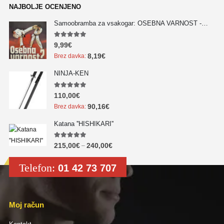
NAJBOLJE OCENJENO
Samoobramba za vsakogar: OSEBNA VARNOST - NOVO!!!
5.00
out of 5
9,99
€
8,19
€
Brez davka:
NINJA-KEN
5.00
out of 5
110,00
€
90,16
€
Brez davka:
Katana ''HISHIKARI''
5.00
out of 5
215,00
€
240,00
€
–
Telefon:
01 42 73 707
Moj račun