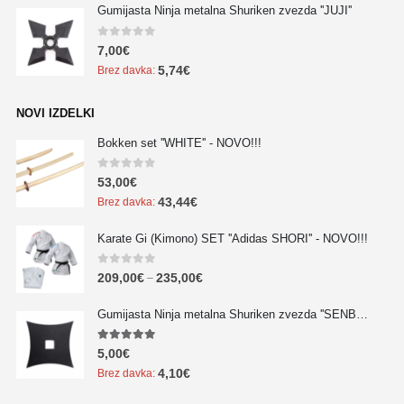
Gumijasta Ninja metalna Shuriken zvezda ''JUJI''
0
out of 5
7,00
€
5,74
€
Brez davka:
NOVI IZDELKI
Bokken set ''WHITE'' - NOVO!!!
0
out of 5
53,00
€
43,44
€
Brez davka:
Karate Gi (Kimono) SET ''Adidas SHORI'' - NOVO!!!
0
out of 5
209,00
€
235,00
€
–
Gumijasta Ninja metalna Shuriken zvezda ''SENBAN'' - NOVO!!!
5.00
out of 5
5,00
€
4,10
€
Brez davka: