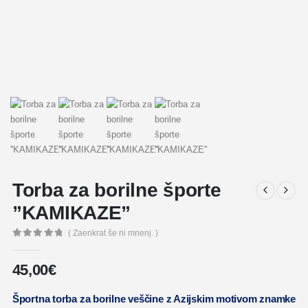
Torba za borilne športe
”KAMIKAZE”
( Zaenkrat še ni mnenj. )
0
out of 5
45,00
€
Športna torba za borilne veščine z Azijskim motivom znamke