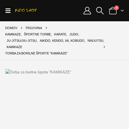
0
DOMOV
TRGOVINA
KAMIKAZE
,
ŠPORTNE TORBE
,
KARATE
,
JUDO
,
JU-JITSU/JIU-JITSU
,
AIKIDO, KENDO, IAI, KOBUDO
,
NINJUTSU
,
KAMIKAZE
TORBA ZA BORILNE ŠPORTE ”KAMIKAZE”