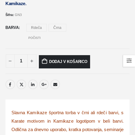
Kamikaze.
Šifra:
GN3
BARVA
Rdeča
Črna
POČISTI
DODAJ V KOŠARICO
Slavna Kamikaze športna torba v črni ali rdeči barvi, s
Karate motivom in Kamikaze logotipom v beli barvi.
Odlična za dnevno uporabo, kratka potovanja, seminarje