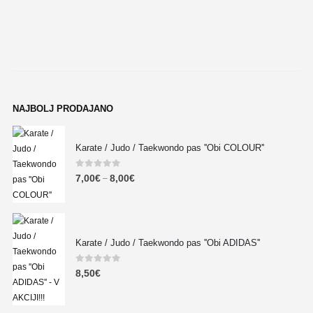
NAJBOLJ PRODAJANO
Karate / Judo / Taekwondo pas ''Obi COLOUR''
0
out of 5
7,00
€
8,00
€
–
Karate / Judo / Taekwondo pas ''Obi ADIDAS''
0
out of 5
8,50
€