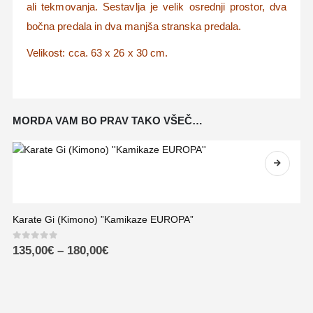
ali tekmovanja. Sestavlja je velik osrednji prostor, dva
bočna predala in dva manjša stranska predala.
Velikost: cca. 63 x 26 x 30 cm.
MORDA VAM BO PRAV TAKO VŠEČ…
Karate Gi (Kimono) ”Kamikaze EUROPA”
0
out of 5
135,00
€
–
180,00
€