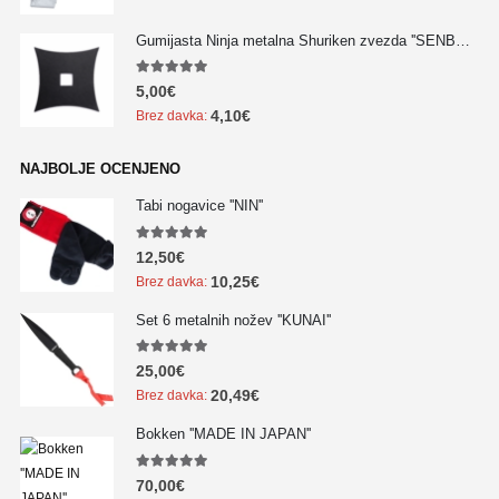
Gumijasta Ninja metalna Shuriken zvezda ''SENBAN'' - NOVO!!!
5.00
out of 5
5,00
€
4,10
€
Brez davka:
NAJBOLJE OCENJENO
Tabi nogavice ''NIN''
5.00
out of 5
12,50
€
10,25
€
Brez davka:
Set 6 metalnih nožev ''KUNAI''
5.00
out of 5
25,00
€
20,49
€
Brez davka:
Bokken ''MADE IN JAPAN''
5.00
out of 5
70,00
€