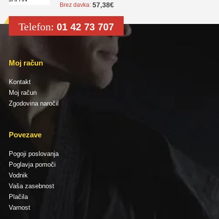
57,38
€
Brez davka:
Telefon:
01 42 73 707
Moj račun
Kontakt
Moj račun
Zgodovina naročil
Povezave
Pogoji poslovanja
Poglavja pomoči
Vodnik
Vaša zasebnost
Plačila
Varnost