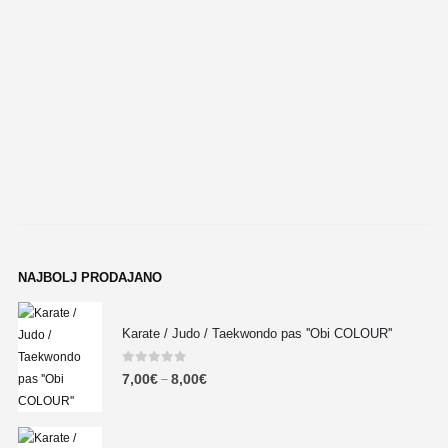
N
0
NAJBOLJ PRODAJANO
Karate / Judo / Taekwondo pas ''Obi COLOUR''
0
out of 5
7,00
€
8,00
€
–