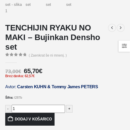
TENCHIJIN RYAKU NO
MAKI – Bujinkan Densho
set
( Zaenkrat še ni mnenj. )
0
out of 5
65,70
€
73,00
€
Brez davka:
62,57
€
Avtor:
Carsten KUHN & Tommy James PETERS
Šifra:
I287b
-
+
DODAJ V KOŠARICO