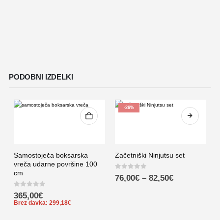
PODOBNI IZDELKI
-26%
Samostoječa boksarska
Začetniški Ninjutsu set
vreča udarne površine 100
cm
0
out of 5
76,00
€
–
82,50
€
0
out of 5
365,00
€
Brez davka:
299,18
€