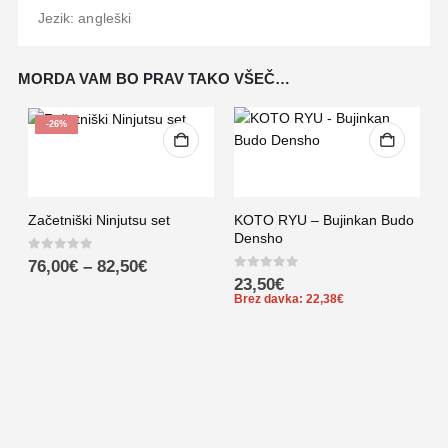
Jezik: angleški
MORDA VAM BO PRAV TAKO VŠEČ…
-26%
Začetniški Ninjutsu set
KOTO RYU – Bujinkan Budo
Densho
0
out of 5
76,00
€
–
82,50
€
0
out of 5
23,50
€
Brez davka:
22,38
€
–
5
B