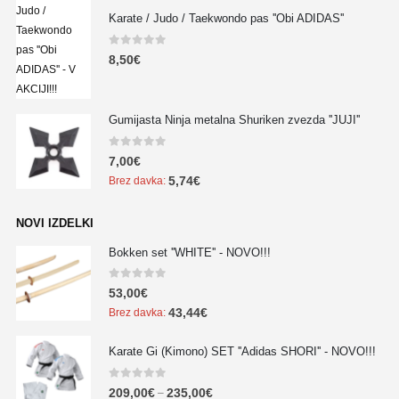
Karate / Judo / Taekwondo pas ''Obi ADIDAS''
0
out of 5
8,50
€
Gumijasta Ninja metalna Shuriken zvezda ''JUJI''
0
out of 5
7,00
€
5,74
€
Brez davka:
NOVI IZDELKI
Bokken set ''WHITE'' - NOVO!!!
0
out of 5
53,00
€
43,44
€
Brez davka:
Karate Gi (Kimono) SET ''Adidas SHORI'' - NOVO!!!
0
out of 5
209,00
€
235,00
€
–