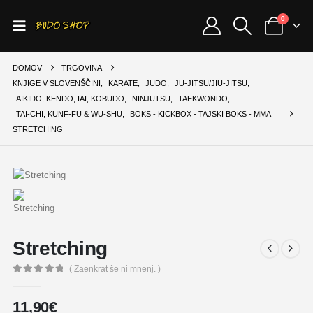
0
DOMOV
TRGOVINA
KNJIGE V SLOVENŠČINI
,
KARATE
,
JUDO
,
JU-JITSU/JIU-JITSU
,
AIKIDO, KENDO, IAI, KOBUDO
,
NINJUTSU
,
TAEKWONDO
,
TAI-CHI, KUNF-FU & WU-SHU
,
BOKS - KICKBOX - TAJSKI BOKS - MMA
STRETCHING
Stretching
( Zaenkrat še ni mnenj. )
0
out of 5
11,90
€