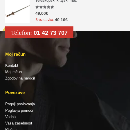
Teleskopski kitajski meč
5.00
out of 5
49,00
€
40,16
€
Brez davka:
Telefon:
01 42 73 707
Moj račun
Kontakt
Moj račun
Zgodovina naročil
Povezave
Pogoji poslovanja
Poglavja pomoči
Vodnik
Vaša zasebnost
Plačila