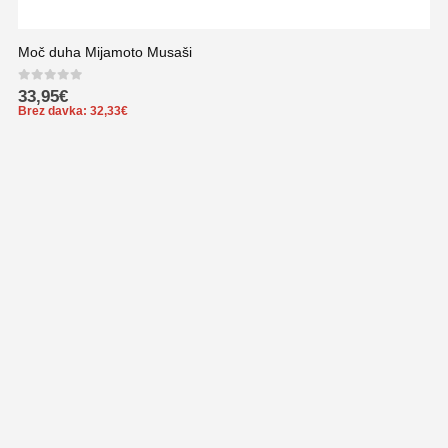
Moč duha Mijamoto Musaši
0
out of 5
33,95
€
Brez davka:
32,33
€