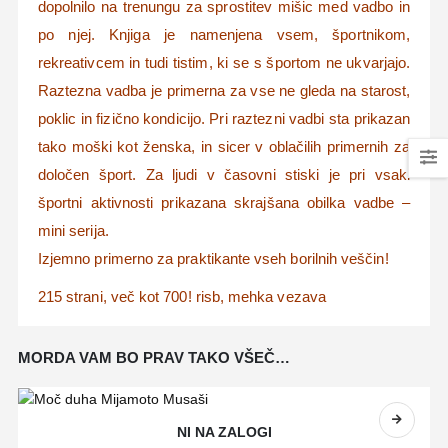
dopolnilo na trenungu za sprostitev mišic med vadbo in
po njej. Knjiga je namenjena vsem, športnikom,
rekreativcem in tudi tistim, ki se s športom ne ukvarjajo.
Raztezna vadba je primerna za vse ne gleda na starost,
poklic in fizično kondicijo. Pri raztezni vadbi sta prikazan
tako moški kot ženska, in sicer v oblačilih primernih za
določen šport. Za ljudi v časovni stiski je pri vsaki
športni aktivnosti prikazana skrajšana obilka vadbe –
mini serija.
Izjemno primerno za praktikante vseh borilnih veščin!
215 strani, več kot 700! risb, mehka vezava
MORDA VAM BO PRAV TAKO VŠEČ…
NI NA ZALOGI