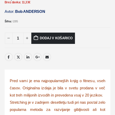
Brez davka:
11,33
€
Avtor:
Bob ANDERSON
Šifra:
I285
DODAJ V KOŠARICO
Pred vami je ena najpopularnejših knjig o fitnesu, vseh
časov. Originalna izdaja je bila v svetu prodana v več
kot treh milijonih izvodih in prevedena vsaj v 20 jezikov.
Stretching je v zadnjem desetletju tudi pri nas postal zelo
popularna metoda za razvijanje gibljivosti ali kot