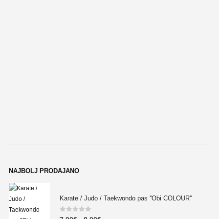
NAJBOLJ PRODAJANO
Karate / Judo / Taekwondo pas ''Obi COLOUR''
0
out of 5