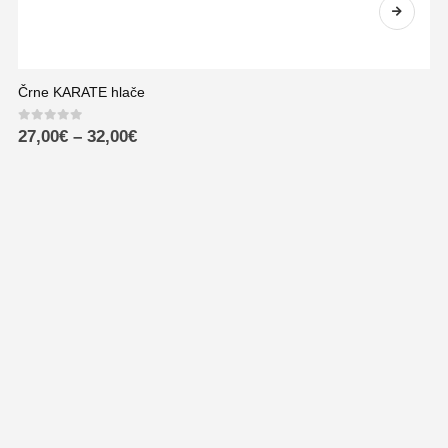
Črne KARATE hlače
0
out of 5
27,00
€
–
32,00
€