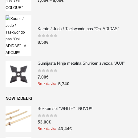
7,00
€
8,00
€
–
Karate / Judo / Taekwondo pas ''Obi ADIDAS''
0
out of 5
8,50
€
Gumijasta Ninja metalna Shuriken zvezda ''JUJI''
0
out of 5
7,00
€
5,74
€
Brez davka:
NOVI IZDELKI
Bokken set ''WHITE'' - NOVO!!!
0
out of 5
53,00
€
43,44
€
Brez davka: