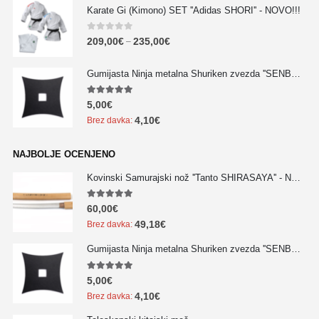
Karate Gi (Kimono) SET ''Adidas SHORI'' - NOVO!!!
0
out of 5
209,00
€
235,00
€
–
Gumijasta Ninja metalna Shuriken zvezda ''SENBAN'' - NOVO!!!
5.00
out of 5
5,00
€
4,10
€
Brez davka:
NAJBOLJE OCENJENO
Kovinski Samurajski nož ''Tanto SHIRASAYA'' - NOVO!!!
5.00
out of 5
60,00
€
49,18
€
Brez davka:
Gumijasta Ninja metalna Shuriken zvezda ''SENBAN'' - NOVO!!!
5.00
out of 5
5,00
€
4,10
€
Brez davka: