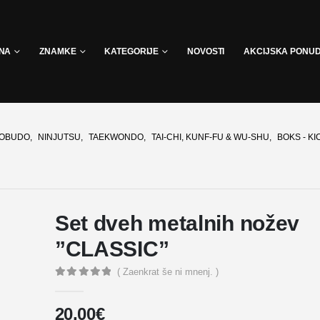
INA
ZNAMKE
KATEGORIJE
NOVOSTI
AKCIJSKA PONU
 KOBUDO
,
NINJUTSU
,
TAEKWONDO
,
TAI-CHI, KUNF-FU & WU-SHU
,
BOKS - KI
Set dveh metalnih nožev
”CLASSIC”
( Zaenkrat še ni mnenj. )
0
out of 5
20,00
€