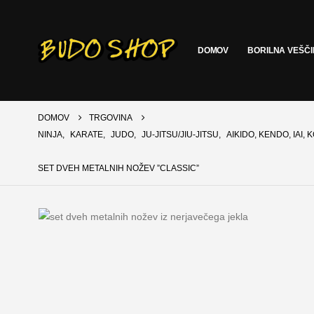
DOMOV
BORILNA VEŠČ
DOMOV
TRGOVINA
NINJA
,
KARATE
,
JUDO
,
JU-JITSU/JIU-JITSU
,
AIKIDO, KENDO, IAI,
SET DVEH METALNIH NOŽEV ”CLASSIC”