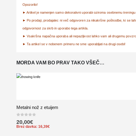
Opozorilo!
► Artikel je namenjen samo dekorativni uporabi oziroma osebnemu treningu b
► Po prodaji, prodajalec ni več odgovoren za nikakršne poškodbe, ki se lah
odgovornost za skrb in uporabo tega artikla.
► Vsakršna napačna uporaba ali nepazljivost lahko vam ali drugemu povzroč
► Ta artikel se v nobenem primeru ne sme uporabljati na drugi osebi!
MORDA VAM BO PRAV TAKO VŠEČ…
Metalni nož z etuijem
0
out of 5
20,00
€
Brez davka:
16,39
€