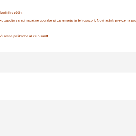
orilnih veščin.
ko zgodijo zaradi napačne uporabe ali zanemarjanja teh opozoril. Novi lastnik prevzema po
i resne poškodbe ali celo smrt!