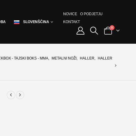
NOVICE
O PODJETJU
KONTAKT
DBA
SLOVENŠČINA
0
CKBOX - TAJSKI BOKS - MMA
,
METALNI NOŽI
,
HALLER
,
HALLER