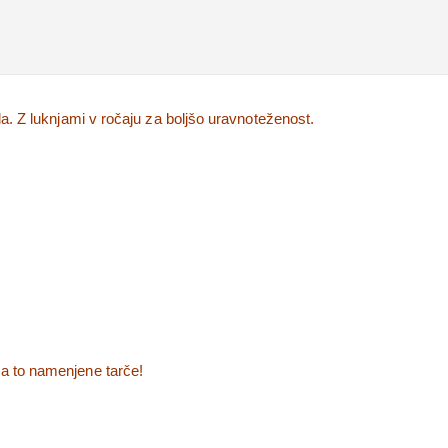
la.
Z luknjami v ročaju za boljšo uravnoteženost.
za to namenjene tarče!