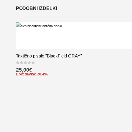
PODOBNI IZDELKI
Taktično pisalo ”BlackField GRAY”
0
out of 5
25,00
€
Brez davka:
20,49
€