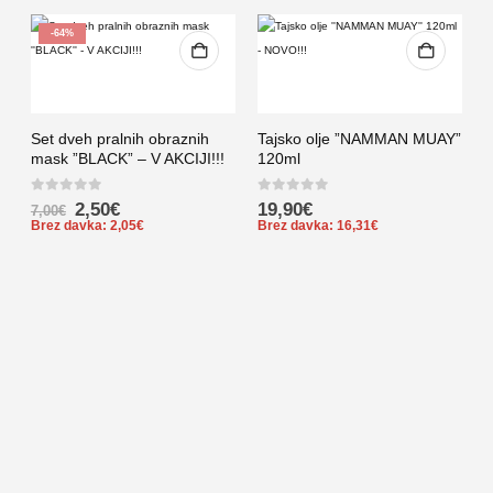
-64%
Set dveh pralnih obraznih
Tajsko olje ”NAMMAN MUAY”
mask ”BLACK” – V AKCIJI!!!
120ml
0
out of 5
0
out of 5
2,50
€
19,90
€
7,00
€
Brez davka:
2,05
€
Brez davka:
16,31
€
K
T
S
0