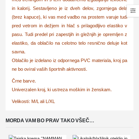
in kalorij. Sestavljeno je iz dveh delov, zgornjega dela
(brez kapuce), ki vas med vadbo na prostem varuje tudi
pred vetrom in dežjem in hlač s prilagodljivo elastiko v
pasu. Tudi predel pri zapestjih in gležnjih je opremljen z
elastiko, da oblačilo na celotno telo resnično deluje kot
savna.
Oblačilo je izdelano iz odpornega PVC materiala, kroj pa
ne bo oviral vaših športnih aktivnosti.
Črne barve.
Univerzalen kroj, ki ustreza moškim in ženskam.
Velikosti: M/L ali L/XL
MORDA VAM BO PRAV TAKO VŠEČ…