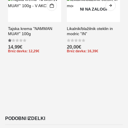
NI NA ZALOGI
Tajska krema ”NAMMAN
Likalnik/blažilnik oteklin in
MUAY” 100g
modric ”IN”
1.00
out of 5
0
out of 5
14,99
€
20,00
€
Brez davka:
12,29
€
Brez davka:
16,39
€
T
1
0
B
PODOBNI IZDELKI