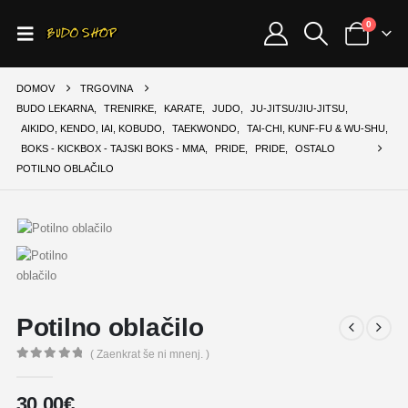
0
DOMOV
TRGOVINA
BUDO LEKARNA
,
TRENIRKE
,
KARATE
,
JUDO
,
JU-JITSU/JIU-JITSU
,
AIKIDO, KENDO, IAI, KOBUDO
,
TAEKWONDO
,
TAI-CHI, KUNF-FU & WU-SHU
,
BOKS - KICKBOX - TAJSKI BOKS - MMA
,
PRIDE
,
PRIDE
,
OSTALO
POTILNO OBLAČILO
Potilno oblačilo
( Zaenkrat še ni mnenj. )
0
out of 5
30,00
€