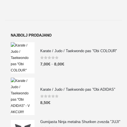
NAJBOLJ PRODAJANO
Karate / Judo / Taekwondo pas ''Obi COLOUR''
0
out of 5
7,00
€
8,00
€
–
Karate / Judo / Taekwondo pas ''Obi ADIDAS''
0
out of 5
8,50
€
Gumijasta Ninja metalna Shuriken zvezda ''JUJI''