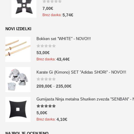
0
out of 5
7,00
€
5,74
€
Brez davka:
NOVI IZDELKI
Bokken set ''WHITE'' - NOVO!!!
0
out of 5
53,00
€
43,44
€
Brez davka:
Karate Gi (Kimono) SET ''Adidas SHORI'' - NOVO!!!
0
out of 5
209,00
€
235,00
€
–
Gumijasta Ninja metalna Shuriken zvezda ''SENBAN'' -
5.00
out of 5
5,00
€
4,10
€
Brez davka:
NAJBOLJE OCENJENO