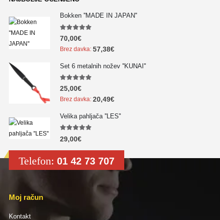
Bokken ''MADE IN JAPAN''
5.00
out of 5
70,00
€
57,38
€
Brez davka:
Set 6 metalnih nožev ''KUNAI''
5.00
out of 5
25,00
€
20,49
€
Brez davka:
Velika pahljača ''LES''
5.00
out of 5
29,00
€
Telefon:
01 42 73 707
Moj račun
Kontakt