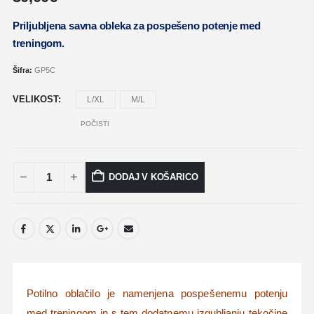
Priljubljena savna obleka za pospešeno potenje med
treningom.
Šifra:
GP5C
VELIKOST
L/XL
M/L
POČISTI
DODAJ V KOŠARICO
Potilno oblačilo je namenjena pospešenemu potenju
med treningom in s tem dodatnemu izgubljanju tekočine