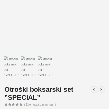
Otroški boksarski set
”SPECIAL”
( Zaenkrat še ni mnenj. )
0
out of 5