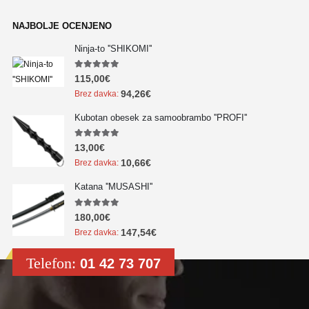
NAJBOLJE OCENJENO
Ninja-to ''SHIKOMI''
5.00
out of 5
115,00
€
94,26
€
Brez davka:
Kubotan obesek za samoobrambo ''PROFI''
5.00
out of 5
13,00
€
10,66
€
Brez davka:
Katana ''MUSASHI''
5.00
out of 5
180,00
€
147,54
€
Brez davka:
Telefon:
01 42 73 707