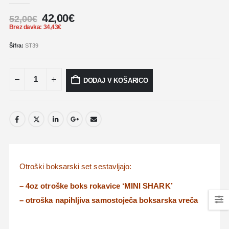
42,00
€
52,00
€
Brez davka:
34,43
€
Šifra:
ST39
DODAJ V KOŠARICO
Otroški boksarski set sestavljajo:
– 4oz otroške boks rokavice ‘MINI SHARK’
– otroška napihljiva samostoječa boksarska vreča