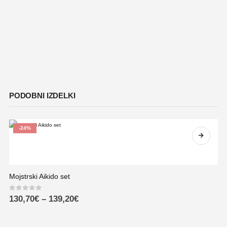
PODOBNI IZDELKI
-24%
Mojstrski Aikido set
0
out of 5
130,70
€
–
139,20
€