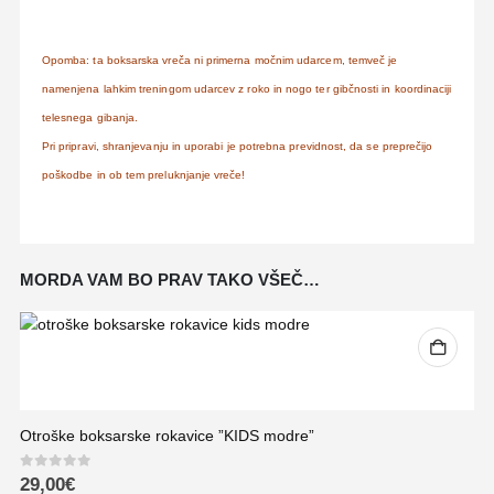
Opomba: ta boksarska vreča ni primerna močnim udarcem, temveč je
namenjena lahkim treningom udarcev z roko in nogo ter gibčnosti in koordinaciji
telesnega gibanja.
Pri pripravi, shranjevanju in uporabi je potrebna previdnost, da se preprečijo
poškodbe in ob tem preluknjanje vreče!
MORDA VAM BO PRAV TAKO VŠEČ…
Otroške boksarske rokavice ”KIDS modre”
0
out of 5
29,00
€