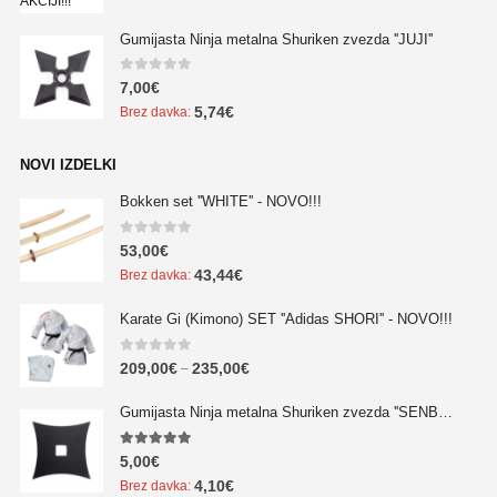
Gumijasta Ninja metalna Shuriken zvezda ''JUJI''
0
out of 5
7,00
€
5,74
€
Brez davka:
NOVI IZDELKI
Bokken set ''WHITE'' - NOVO!!!
0
out of 5
53,00
€
43,44
€
Brez davka:
Karate Gi (Kimono) SET ''Adidas SHORI'' - NOVO!!!
0
out of 5
209,00
€
235,00
€
–
Gumijasta Ninja metalna Shuriken zvezda ''SENBAN'' - NOVO!!!
5.00
out of 5
5,00
€
4,10
€
Brez davka: