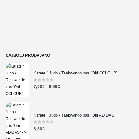
NAJBOLJ PRODAJANO
Karate / Judo / Taekwondo pas ''Obi COLOUR''
0
out of 5
7,00
€
8,00
€
–
Karate / Judo / Taekwondo pas ''Obi ADIDAS''
0
out of 5
8,50
€