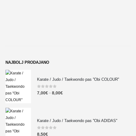
NAJBOLJ PRODAJANO
Karate / Judo / Taekwondo pas ''Obi COLOUR''
0
out of 5
7,00
€
8,00
€
–
Karate / Judo / Taekwondo pas ''Obi ADIDAS''
0
out of 5
8,50
€