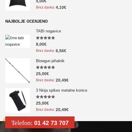
5,00
€
4,10
€
Brez davka:
NAJBOLJE OCENJENO
TABI nogavice
5.00
out of 5
8,00
€
6,56
€
Brez davka:
Blowgun pihalnik
5.00
out of 5
25,00
€
20,49
€
Brez davka:
3 Ninja spikes metalne konice
5.00
out of 5
25,00
€
20,49
€
Brez davka:
Telefon:
01 42 73 707