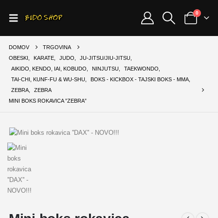
0
DOMOV
TRGOVINA
OBESKI
,
KARATE
,
JUDO
,
JU-JITSU/JIU-JITSU
,
AIKIDO, KENDO, IAI, KOBUDO
,
NINJUTSU
,
TAEKWONDO
,
TAI-CHI, KUNF-FU & WU-SHU
,
BOKS - KICKBOX - TAJSKI BOKS - MMA
,
ZEBRA
,
ZEBRA
MINI BOKS ROKAVICA ”ZEBRA”