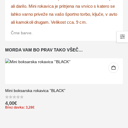
ali darilo. Mini rokavica je pritrjena na vrvico s katero se
lahko varno priveže na vašo športno torbo, ključe, v avto
ali kamokoli drugam. Velikost cca. 9 cm.
Črne barve.
MORDA VAM BO PRAV TAKO VŠEČ…
Mini boksarska rokavica ”BLACK”
0
out of 5
4,00
€
Brez davka:
3,28
€