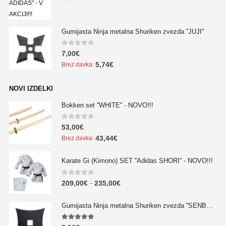
Gumijasta Ninja metalna Shuriken zvezda ''JUJI''
0
out of 5
7,00
€
5,74
€
Brez davka:
NOVI IZDELKI
Bokken set ''WHITE'' - NOVO!!!
0
out of 5
53,00
€
43,44
€
Brez davka:
Karate Gi (Kimono) SET ''Adidas SHORI'' - NOVO!!!
0
out of 5
209,00
€
235,00
€
–
Gumijasta Ninja metalna Shuriken zvezda ''SENBAN'' - NOVO!!!
5.00
out of 5