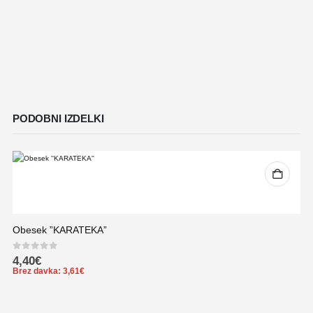
PODOBNI IZDELKI
Obesek ”KARATEKA”
0
out of 5
4,40
€
Brez davka:
3,61
€