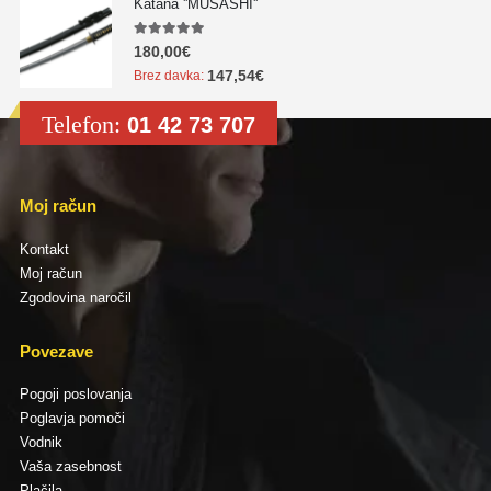
Katana ''MUSASHI''
5.00
out of 5
180,00
€
147,54
€
Brez davka:
Telefon:
01 42 73 707
Moj račun
Kontakt
Moj račun
Zgodovina naročil
Povezave
Pogoji poslovanja
Poglavja pomoči
Vodnik
Vaša zasebnost
Plačila