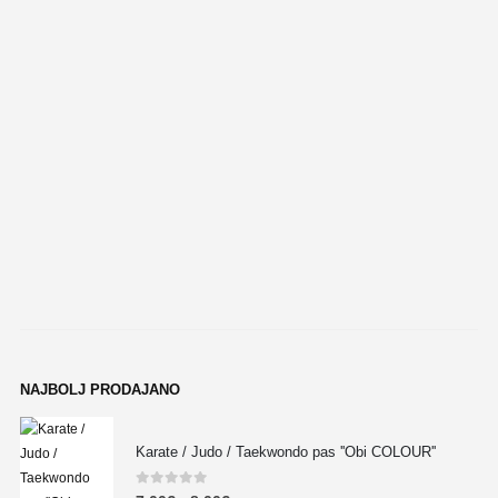
NAJBOLJ PRODAJANO
Karate / Judo / Taekwondo pas ''Obi COLOUR''
0
out of 5