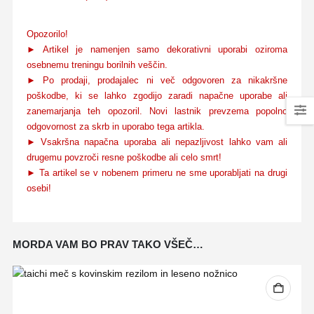
Opozorilo!
► Artikel je namenjen samo dekorativni uporabi oziroma
osebnemu treningu borilnih veščin.
► Po prodaji, prodajalec ni več odgovoren za nikakršne
poškodbe, ki se lahko zgodijo zaradi napačne uporabe ali
zanemarjanja teh opozoril. Novi lastnik prevzema popolno
odgovornost za skrb in uporabo tega artikla.
► Vsakršna napačna uporaba ali nepazljivost lahko vam ali
drugemu povzroči resne poškodbe ali celo smrt!
► Ta artikel se v nobenem primeru ne sme uporabljati na drugi
osebi!
MORDA VAM BO PRAV TAKO VŠEČ…