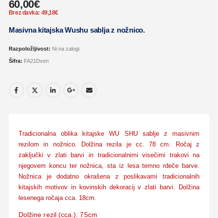
60,00
€
Brez davka:
49,18
€
Masivna kitajska Wushu sablja z nožnico.
Razpoložljivost:
Ni na zalogi
Šifra:
FA21Dven
Tradicionalna oblika kitajske WU SHU sablje z masivnim
rezilom in nožnico. Dolžina rezila je cc. 78 cm. Ročaj z
zaključki v zlati barvi in tradicionalnimi visečimi trakovi na
njegovem koncu ter nožnica, sta iz lesa temno rdeče barve.
Nožnica je dodatno okrašena z poslikavami tradicionalnih
kitajskih motivov in kovinskih dekoracij v zlati barvi. Dolžina
lesenega ročaja cca. 18cm.
Dolžine rezil (cca.): 75cm