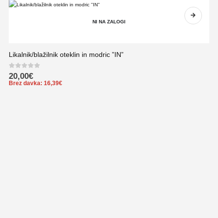
NI NA ZALOGI
Likalnik/blažilnik oteklin in modric ”IN”
0
out of 5
20,00
€
Brez davka:
16,39
€