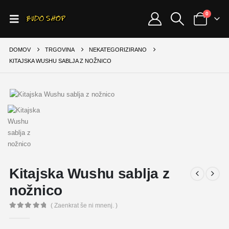
0
DOMOV
TRGOVINA
NEKATEGORIZIRANO
KITAJSKA WUSHU SABLJA Z NOŽNICO
Kitajska Wushu sablja z
nožnico
( Zaenkrat še ni mnenj. )
0
out of 5