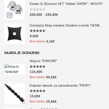
Karate Gi (Kimono) SET ''Adidas SHORI'' - NOVO!!!
0
out of 5
209,00
€
235,00
€
–
Gumijasta Ninja metalna Shuriken zvezda ''SENBAN'' - NOVO!!!
5.00
out of 5
5,00
€
4,10
€
Brez davka:
NAJBOLJE OCENJENO
Ninja-to ''SHIKOMI''
5.00
out of 5
115,00
€
94,26
€
Brez davka:
Kubotan obesek za samoobrambo ''PROFI''
5.00
out of 5
13,00
€
10,66
€
Brez davka: