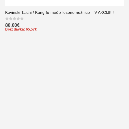
Kovinski Taichi / Kung fu meč z leseno nožnico – V AKCIJI!!!
0
out of 5
80,00
€
Brez davka:
65,57
€