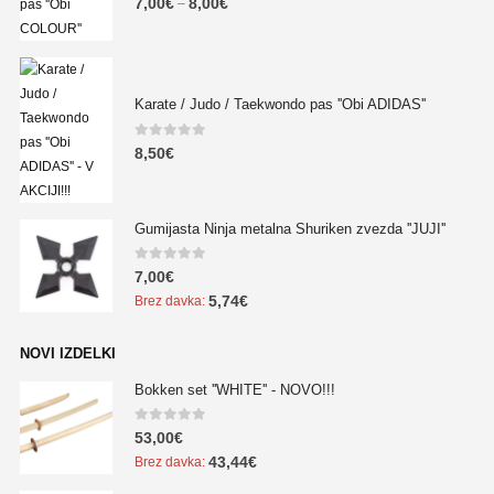
7,00
€
8,00
€
–
Karate / Judo / Taekwondo pas ''Obi ADIDAS''
0
out of 5
8,50
€
Gumijasta Ninja metalna Shuriken zvezda ''JUJI''
0
out of 5
7,00
€
5,74
€
Brez davka:
NOVI IZDELKI
Bokken set ''WHITE'' - NOVO!!!
0
out of 5
53,00
€
43,44
€
Brez davka: