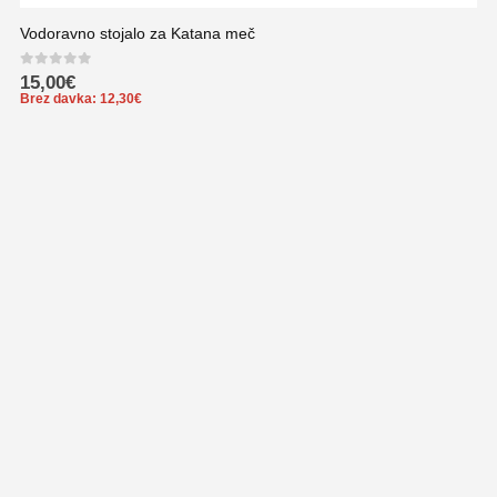
Vodoravno stojalo za Katana meč
0
out of 5
15,00
€
Brez davka:
12,30
€