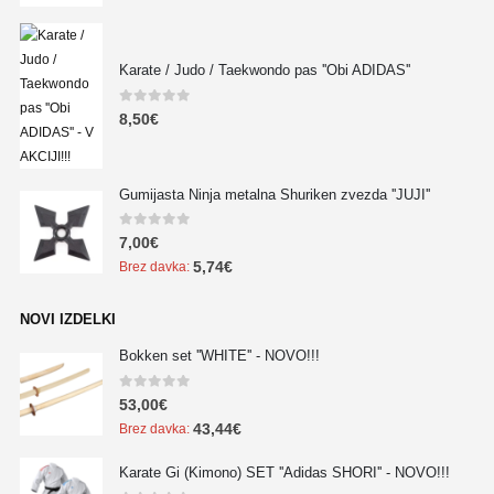
Karate / Judo / Taekwondo pas ''Obi ADIDAS''
0
out of 5
8,50
€
Gumijasta Ninja metalna Shuriken zvezda ''JUJI''
0
out of 5
7,00
€
5,74
€
Brez davka:
NOVI IZDELKI
Bokken set ''WHITE'' - NOVO!!!
0
out of 5
53,00
€
43,44
€
Brez davka:
Karate Gi (Kimono) SET ''Adidas SHORI'' - NOVO!!!