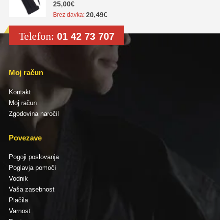
5.00
out of 5
25,00
€
20,49
€
Brez davka:
Telefon:
01 42 73 707
Moj račun
Kontakt
Moj račun
Zgodovina naročil
Povezave
Pogoji poslovanja
Poglavja pomoči
Vodnik
Vaša zasebnost
Plačila
Varnost