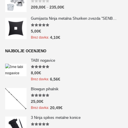
0
out of 5
209,00
€
235,00
€
–
Gumijasta Ninja metalna Shuriken zvezda ''SENBAN'' - NOVO!!!
5.00
out of 5
5,00
€
4,10
€
Brez davka:
NAJBOLJE OCENJENO
TABI nogavice
5.00
out of 5
8,00
€
6,56
€
Brez davka:
Blowgun pihalnik
5.00
out of 5
25,00
€
20,49
€
Brez davka:
3 Ninja spikes metalne konice