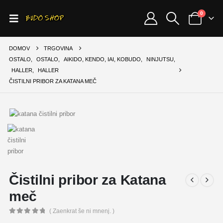
0
DOMOV
TRGOVINA
OSTALO
,
OSTALO
,
AIKIDO, KENDO, IAI, KOBUDO
,
NINJUTSU
,
HALLER
,
HALLER
ČISTILNI PRIBOR ZA KATANA MEČ
Čistilni pribor za Katana
meč
( Zaenkrat še ni mnenj. )
0
out of 5