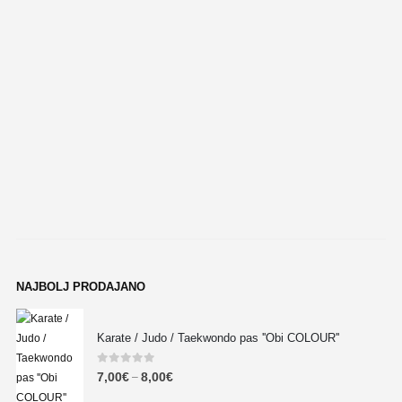
NAJBOLJ PRODAJANO
Karate / Judo / Taekwondo pas ''Obi COLOUR''
0
out of 5
7,00
€
8,00
€
–