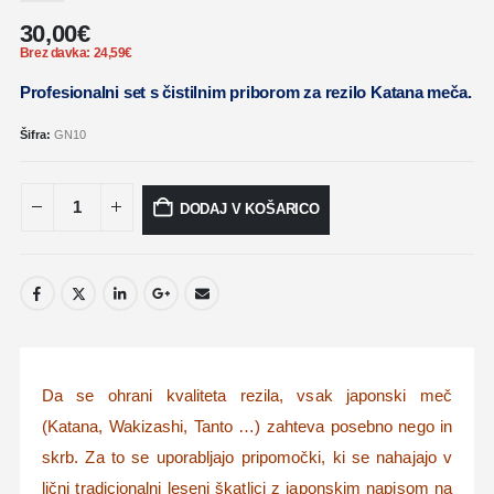
30,00
€
Brez davka:
24,59
€
Profesionalni set s čistilnim priborom za rezilo Katana meča.
Šifra:
GN10
DODAJ V KOŠARICO
Da se ohrani kvaliteta rezila, vsak japonski meč
(Katana, Wakizashi, Tanto …) zahteva posebno nego in
skrb. Za to se uporabljajo pripomočki, ki se nahajajo v
lični tradicionalni leseni škatlici z japonskim napisom na