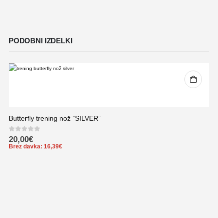
PODOBNI IZDELKI
Butterfly trening nož ”SILVER”
0
out of 5
20,00
€
Brez davka:
16,39
€