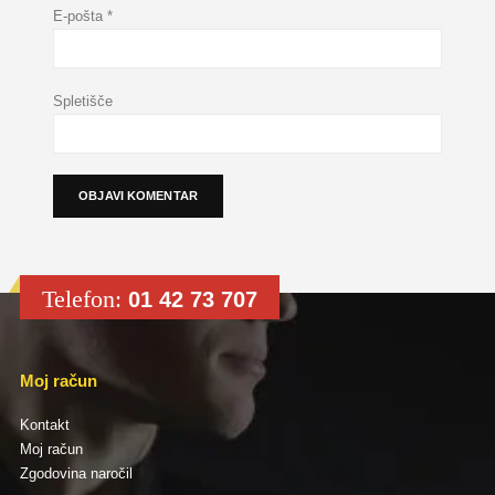
E-pošta
*
Spletišče
Telefon:
01 42 73 707
Moj račun
Kontakt
Moj račun
Zgodovina naročil