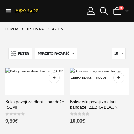
0
DOMOV
TRGOVINA
450 CM
FILTER
Boks povoji za dlani – bandaže
Boksarski povoji za dlani –
”SEMI”
bandaže ”ZEBRA BLACK”
0
out of 5
0
out of 5
9,50
€
10,00
€