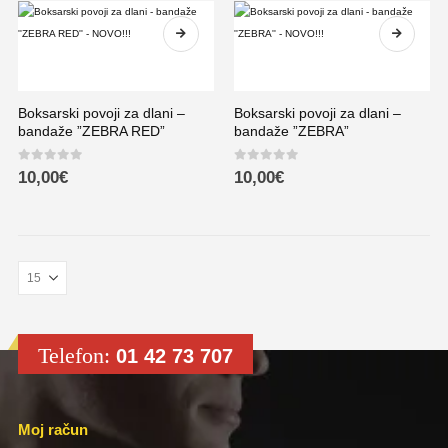
Boksarski povoji za dlani –
Boksarski povoji za dlani –
bandaže ”ZEBRA RED”
bandaže ”ZEBRA”
0
out of 5
0
out of 5
10,00
€
10,00
€
Telefon:
01 42 73 707
Moj račun