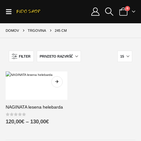
0
DOMOV
TRGOVINA
245 CM
FILTER
NAGINATA lesena helebarda
0
out of 5
120,00
€
–
130,00
€