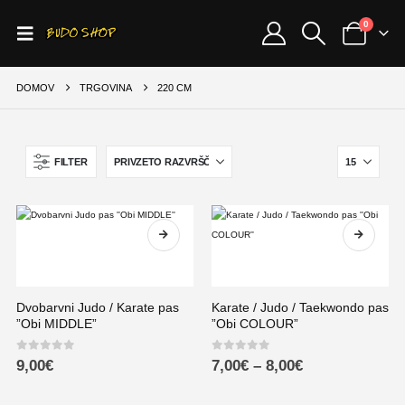
0
DOMOV
TRGOVINA
220 CM
FILTER
Dvobarvni Judo / Karate pas
Karate / Judo / Taekwondo pas
”Obi MIDDLE”
”Obi COLOUR”
0
out of 5
0
out of 5
9,00
€
7,00
€
–
8,00
€