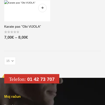
Karate pas ”Obi VIJOLA”
0
out of 5
7,00
€
–
8,00
€
Telefon:
01 42 73 707
Moj račun