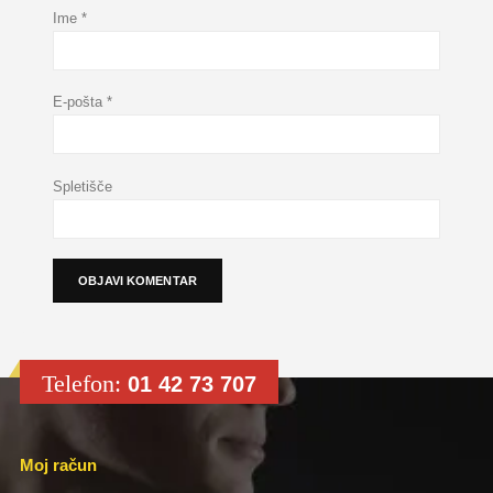
Ime
*
E-pošta
*
Spletišče
Telefon:
01 42 73 707
Moj račun