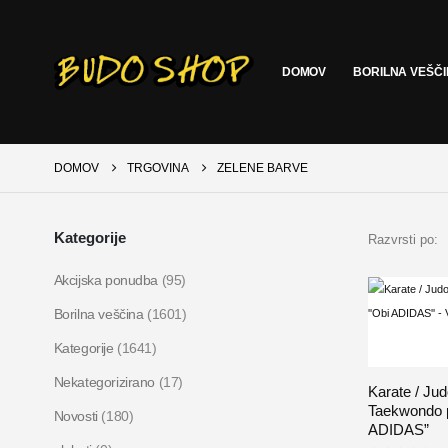
DOMOV
BORILNA VEŠČ
DOMOV
TRGOVINA
ZELENE BARVE
Kategorije
Razvrsti po:
Akcijska ponudba
(95)
Borilna veščina
(1601)
Kategorije
(1641)
Nekategorizirano
(17)
Karate / Jud
Taekwondo 
Novosti
(180)
ADIDAS”