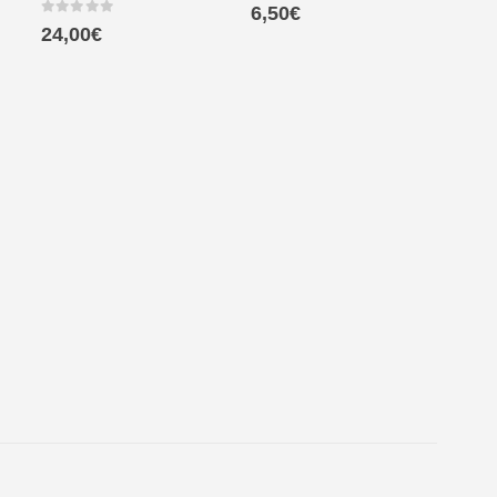
0
out of 5
6,50
€
0
out of 5
24,00
€