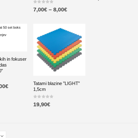
0
out of 5
7,00
€
–
8,00
€
ih in fokuser
idas
”
Tatami blazine ”LIGHT”
00
€
1,5cm
0
out of 5
19,90
€