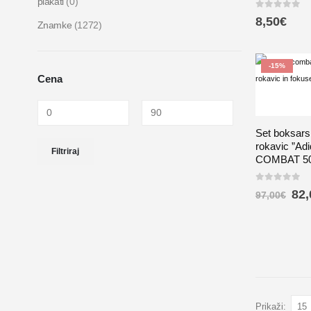
plakati
(0)
0
out of 5
8,50
€
Znamke
(1272)
-15%
Cena
Set boksarsk
rokavic ”Ad
Filtriraj
COMBAT 50
0
out of 5
82,
97,00
€
Prikaži: