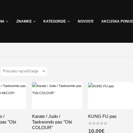
INA
ZNAMKE
KATEGORIJE
NOVOSTI
AKCIJSKA PONU
o /
Karate / Judo /
KUNG FU pas
pas ”Obi
Taekwondo pas ”Obi
COLOUR”
0
out of 5
10,00
€