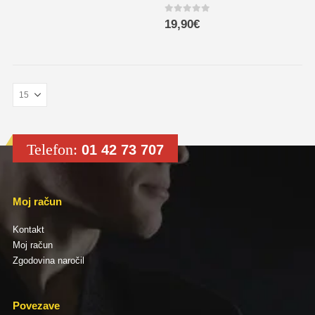
0
out of 5
19,90
€
Telefon:
01 42 73 707
Moj račun
Kontakt
Moj račun
Zgodovina naročil
Povezave