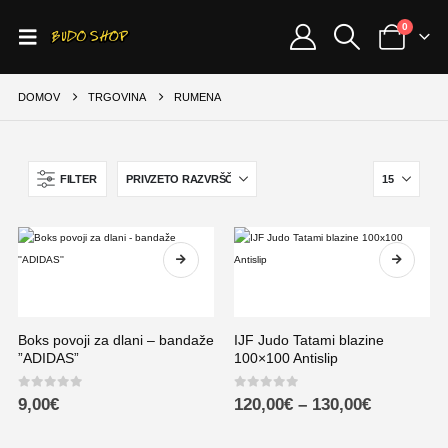
0
DOMOV
TRGOVINA
RUMENA
FILTER
Boks povoji za dlani – bandaže
IJF Judo Tatami blazine
”ADIDAS”
100×100 Antislip
0
out of 5
0
out of 5
9,00
€
120,00
€
–
130,00
€