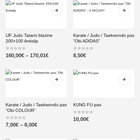
IJF Judo Tatami blazine
Karate / Judo / Taekwondo pas
200×100 Antislip
”Obi ADIDAS”
0
out of 5
0
out of 5
160,00
€
–
170,01
€
8,50
€
Karate / Judo / Taekwondo pas
KUNG FU pas
”Obi COLOUR”
0
out of 5
10,00
€
0
out of 5
7,00
€
–
8,00
€