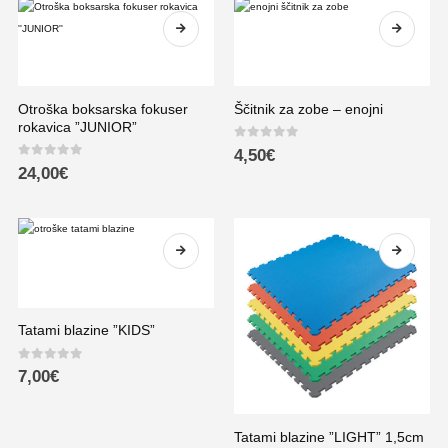
Otroška boksarska fokuser
Ščitnik za zobe – enojni
rokavica ”JUNIOR”
0
out of 5
4,50
€
0
out of 5
24,00
€
Tatami blazine ”KIDS”
0
out of 5
7,00
€
Tatami blazine ”LIGHT” 1,5cm