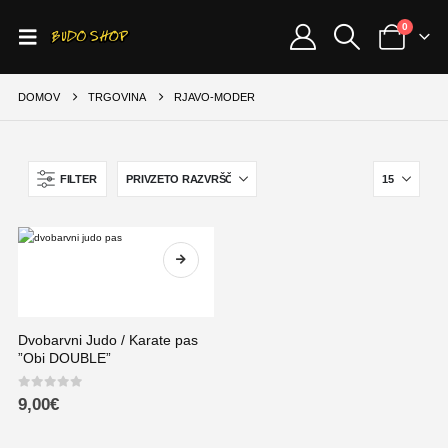
0
DOMOV
TRGOVINA
RJAVO-MODER
FILTER
Dvobarvni Judo / Karate pas
”Obi DOUBLE”
0
out of 5
9,00
€